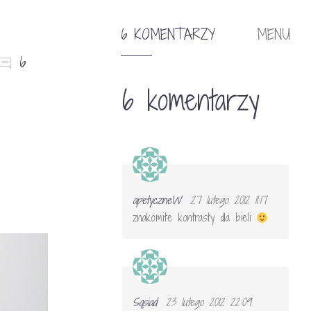
6 KOMENTARZY
MENU
6
6 komentarzy
apetyczneW
27 lutego 2012 11:17
znakomite kontrasty dla bieli
Sąsiad
23 lutego 2012 22:09