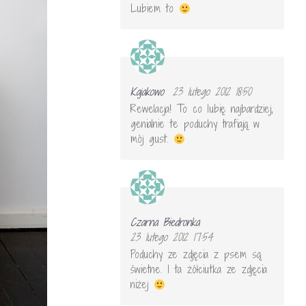
Lubiem to
Kajakowo
23 lutego 2012 18:50
Rewelacja! To co lubię najbardziej,
genialnie te poduchy trafiają w
mój gust.
Czarna Biedronka
23 lutego 2012 17:54
Poduchy ze zdjęcia z psem są
świetne. I ta żółciutka ze zdjęcia
niżej