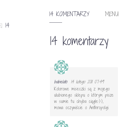
14 KOMENTARZY
MENU
14
14 komentarzy
babielato
14 lutego 2011 07:49
Kolorowe miseczki są z mojego
ulubionego sklepu o którym pisze
w sumie tu chyba ciągle:):),
mowa oczywiście o Anthropolgi.