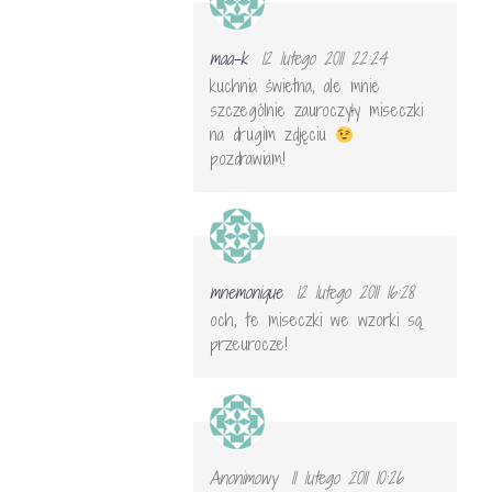
maa-k
12 lutego 2011 22:24
kuchnia świetna, ale mnie
szczególnie zauroczyły miseczki
na drugim zdjęciu
pozdrawiam!
mnemonique
12 lutego 2011 16:28
och, te miseczki we wzorki są
przeurocze!
Anonimowy
11 lutego 2011 10:26