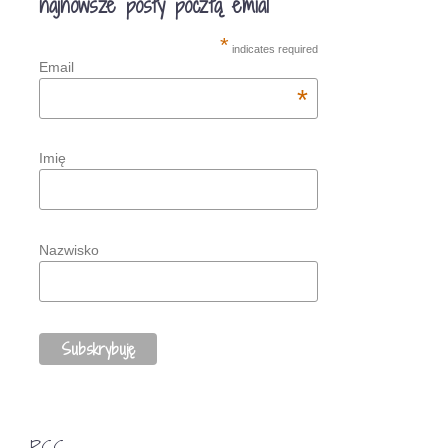
najnowsze posty pocztą emial
*
indicates required
Email
*
Imię
Nazwisko