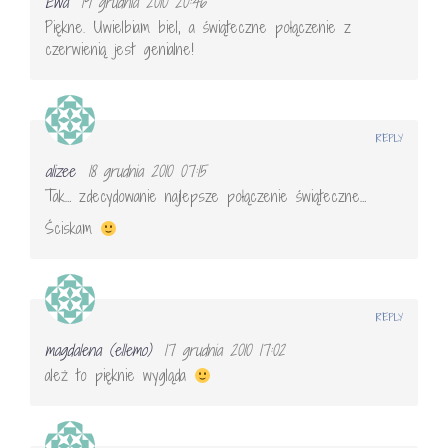
Ewa
19 grudnia 2010 20:46
Piękne. Uwielbiam biel, a świąteczne połączenie z
czerwienią jest genialne!
REPLY
alizee
18 grudnia 2010 07:15
Tak… zdecydowanie najlepsze połączenie świąteczne…
Ściskam
REPLY
magdalena (ellemo)
17 grudnia 2010 17:02
ależ to pięknie wygląda