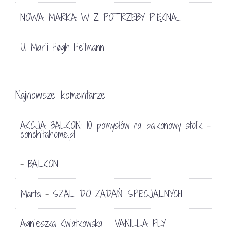
NOWA MARKA W Z POTRZEBY PIĘKNA…
U Marii Høgh Heilmann
Najnowsze komentarze
AKCJA BALKON: 10 pomysłów na balkonowy stolik -
conchitahome.pl
BALKON
-
Marta
SZAL DO ZADAŃ SPECJALNYCH
-
Agnieszka Kwiatkowska
VANILLA FLY
-