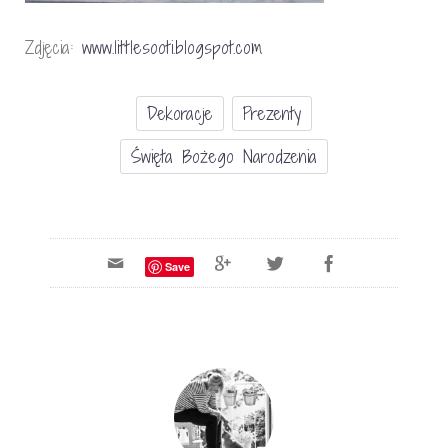
Zdjęcia:
www.littlesooti.blogspot.com
Dekoracje
Prezenty
Święta Bożego Narodzenia
Save