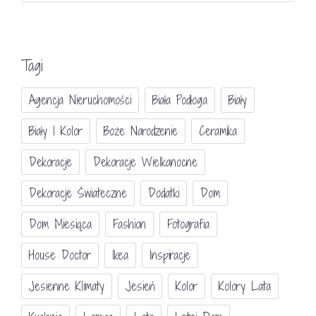
Tagi
Agencja Nieruchomości
Biała Podłoga
Biały
Biały I Kolor
Boże Narodzenie
Ceramika
Dekoracje
Dekoracje Wielkanocne
Dekoracje Świateczne
Dodatki
Dom
Dom Miesiąca
Fashion
Fotografia
House Doctor
Ikea
Inspiracje
Jesienne Klimaty
Jesień
Kolor
Kolory Lata