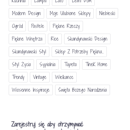
Kuchnia
Lampa
Lato
Letni Dom
Modern Design
Moje Ulubione Sklepy
Niebieski
Ogród
Pastele
Piękne Rzeczy
Piękne Wnętrza
Rice
Skandynawski Design
Skandynawski Styl
Sklep Z Potrzeby Piękna...
Styl Życia
Sypialnia
Tapeta
TineK Home
Trendy
Vintage
Wielkanoc
Wiosenne Inspiracje
Święta Bożego Narodzenia
Zarejestruj się aby otrzymywać