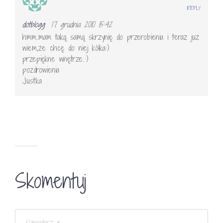
REPLY
dotblogg
17 grudnia 2010 15:42
hmm..mam taką samą skrzynię do przerobienia i teraz już
wiem,że chcę do niej kółka:)
przepiękne wnętrze..:)
pozdrowienia
Justka
Skomentuj