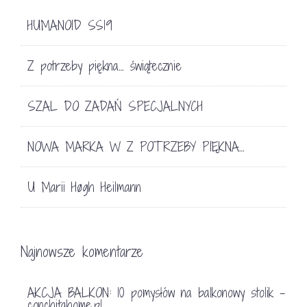
HUMANOID SS19
Z potrzeby piękna… świątecznie
SZAL DO ZADAŃ SPECJALNYCH
NOWA MARKA W Z POTRZEBY PIĘKNA…
U Marii Høgh Heilmann
Najnowsze komentarze
AKCJA BALKON: 10 pomysłów na balkonowy stolik -
conchitahome.pl