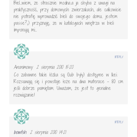
Biel…wiem, ze strasznie modna..a ja chyba z uwagi na
praktyczność, przy domowych zwierzakach, ale całkowicie
nie potrafię wprowadzić bieli do swojego domu.. jestem
passe?;) przyznaję, ze w katalogach wnętrza w bieli
imponują mi…
REPLY
Anonimowy
2 sierpnia 2010 15:20
Co zabawne takie łóżka są (lub były) dostępne w Ikei.
Rozsuwają się i powstaje łoże na dwa materace – 80 cm
jeśli dobrze pamiętam. Uważam, że jest to genialne
rozwiązanie!
REPLY
bowfsh
2 sierpnia 2010 14:21