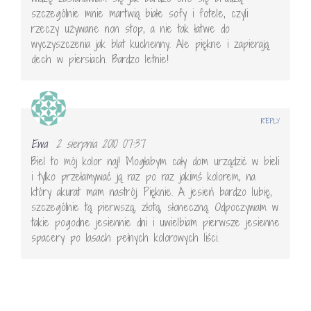
szczególnie mnie martwią białe sofy i fotele, czyli
rzeczy używane non stop, a nie tak łatwe do
wyczyszczenia jak blat kuchenny. Ale piękne i zapierają
dech w piersiach. Bardzo letnie!
REPLY
Ewa
2 sierpnia 2010 07:37
Biel to mój kolor naj! Mogłabym cały dom urządzić w bieli
i tylko przełamywać ją raz po raz jakimś kolorem, na
który akurat mam nastrój. Pięknie. A jesień bardzo lubię,
szczególnie tą pierwszą, złotą, słoneczną. Odpoczywam w
takie pogodne jesiennie dni i uwielbiam pierwsze jesienne
spacery po lasach pełnych kolorowych liści.