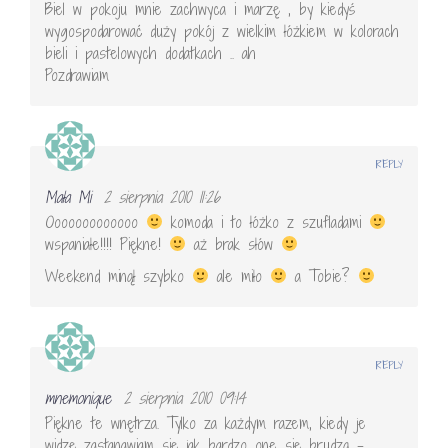
Biel w pokoju mnie zachwyca i marzę , by kiedyś
wygospodarować duży pokój z wielkim łóżkiem w kolorach
bieli i pastelowych dodatkach .. ah
Pozdrawiam
REPLY
Mała Mi
2 sierpnia 2010 11:26
Ooooooooooooo
komoda i to łóżko z szufladami
wspaniałe!!!! Piękne!
aż brak słów
Weekend minął szybko
ale miło
a Tobie?
REPLY
mnemonique
2 sierpnia 2010 09:14
Piękne te wnętrza. Tylko za każdym razem, kiedy je
widzę zastanawiam się jak bardzo one się brudzą –