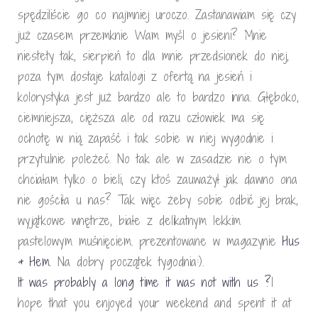
spędziliście go co najmniej uroczo. Zastanawiam się czy
już czasem przemknie Wam myśl o jesieni? Mnie
niestety tak, sierpień to dla mnie przedsionek do niej,
poza tym dostaje katalogi z ofertą na jesień i
kolorystyka jest już bardzo ale to bardzo inna. Głęboko,
ciemniejsza, cięższa ale od razu człowiek ma się
ochotę w nią zapaść i tak sobie w niej wygodnie i
przytulnie poleżeć. No tak ale w zasadzie nie o tym
chciałam tylko o bieli, czy ktoś zauważył jak dawno ona
nie gościła u nas? Tak więc żeby sobie odbić jej brak,
wyjątkowe wnętrze, białe z delikatnym lekkim
pastelowym muśnięciem. prezentowane w magazynie
Hus
& Hem
. Na dobry początek tygodnia:).
It was probably a long time it was not with us ?
I
hope that you enjoyed your weekend and spent it at