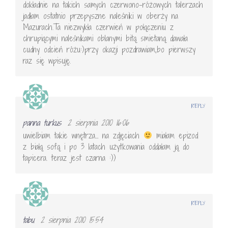
dokładnie na takich samych czerwono-różowych talerzach
jadłam ostatnio przepyszne naleśniki w oberży na
Mazurach.Ta niezwykła czerwień w połączeniu z
chrupiącymi naleśnikami oblanymi bitą smietaną dawała
cudny odcień różu:)przy okazji pozdrawiam,bo pierwszy
raz się wpisuję.
REPLY
panna turkus
2 sierpnia 2010 16:06
uwielbiam takie wnętrza… na zdjęciach
miałam epizod
z białą sofą i po 3 latach użytkowania oddałam ją do
tapicera. teraz jest czarna :))
REPLY
tabu
2 sierpnia 2010 15:54