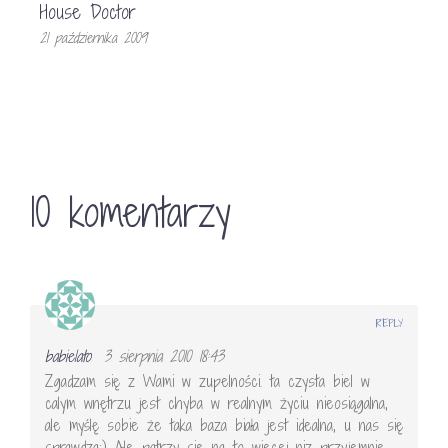
House Doctor
21 października 2009
10 komentarzy
REPLY
babielato
3 sierpnia 2010 18:43
Zgadzam się z Wami w zupelności. ta czysta biel w
calym wnętrzu jest chyba w realnym życiu nieosiągalna,
ale myślę sobie że taka baza biała jest idealna, u nas się
sprawdza:) Ale patrzy sie na to wiecej niz przyjemnie.