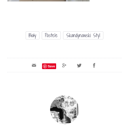
Biały
Pastele
Skandynawski Styl
Save