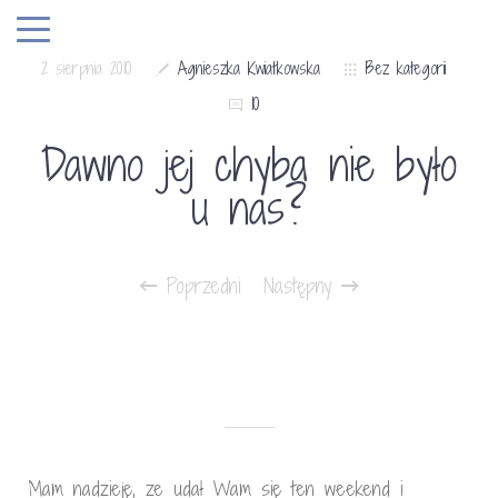
2 sierpnia 2010
Agnieszka Kwiatkowska
Bez kategorii
10
Dawno jej chyba nie było
u nas?
Poprzedni
Następny
Mam nadzieję, ze udał Wam się ten weekend i