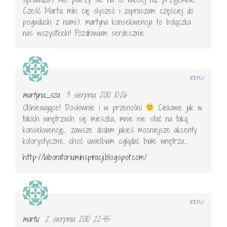
Cześć Martu miło cię slyszeć i zapraszam częściej do
pogaduch z nami:). martyna konsekwencja to bolączka
nas wszystkich! Pozdrawiam serdecznie
REPLY
martyna_sza
3 sierpnia 2010 10:26
Olśniewające! Dosłownie i w przenośni
Ciekawe jak w
takich wnętrzach się mieszka, mnie nie stać na taką
konsekwencję… zawsze dodam jakieś mocniejsze akcenty
kolorystyczne, choć uwielbiam oglądać białe wnętrza…
http://laboratoriuminspiracji.blogspot.com/
REPLY
martu
2 sierpnia 2010 22:45