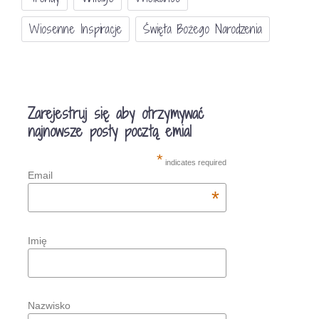
Wiosenne Inspiracje
Święta Bożego Narodzenia
Zarejestruj się aby otrzymywać
najnowsze posty pocztą emial
*
indicates required
Email
*
Imię
Nazwisko