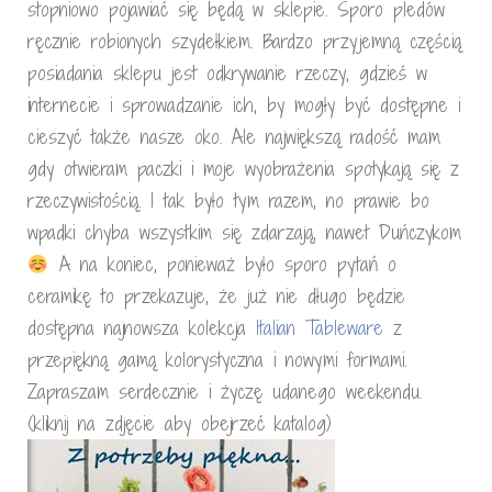
stopniowo pojawiać się będą w sklepie. Sporo pledów
ręcznie robionych szydełkiem. Bardzo przyjemną częścią
posiadania sklepu jest odkrywanie rzeczy, gdzieś w
internecie i sprowadzanie ich, by mogły być dostępne i
cieszyć także nasze oko. Ale największą radość mam
gdy otwieram paczki i moje wyobrażenia spotykają się z
rzeczywistością. I tak było tym razem, no prawie bo
wpadki chyba wszystkim się zdarzają, nawet Duńczykom
A na koniec, ponieważ było sporo pytań o
ceramikę to przekazuje, że już nie długo będzie
dostępna najnowsza kolekcja
Italian Tableware
z
przepiękną gamą kolorystyczna i nowymi formami.
Zapraszam serdecznie i życzę udanego weekendu.
(kliknij na zdjęcie aby obejrzeć katalog)