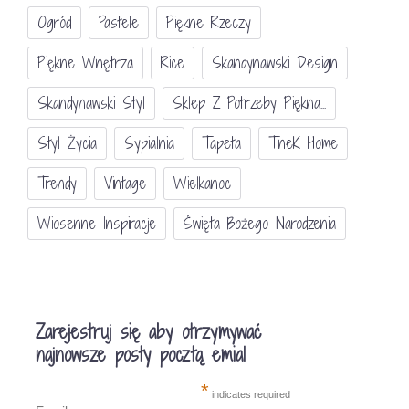
Ogród
Pastele
Piękne Rzeczy
Piękne Wnętrza
Rice
Skandynawski Design
Skandynawski Styl
Sklep Z Potrzeby Piękna...
Styl Życia
Sypialnia
Tapeta
TineK Home
Trendy
Vintage
Wielkanoc
Wiosenne Inspiracje
Święta Bożego Narodzenia
Zarejestruj się aby otrzymywać
najnowsze posty pocztą emial
*
indicates required