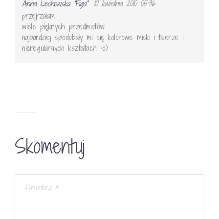
Anna Lechowska "Figa"
10 kwietnia 2010 05:36
przejrzałam
wiele pięknych przedmiotów
najbardziej spodobały mi się kolorowe miski i talerze i
nieregularnych kształtach :o)
Skomentuj