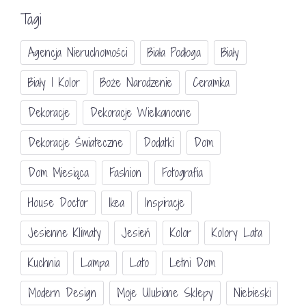
Tagi
Agencja Nieruchomości
Biała Podłoga
Biały
Biały I Kolor
Boże Narodzenie
Ceramika
Dekoracje
Dekoracje Wielkanocne
Dekoracje Świateczne
Dodatki
Dom
Dom Miesiąca
Fashion
Fotografia
House Doctor
Ikea
Inspiracje
Jesienne Klimaty
Jesień
Kolor
Kolory Lata
Kuchnia
Lampa
Lato
Letni Dom
Modern Design
Moje Ulubione Sklepy
Niebieski