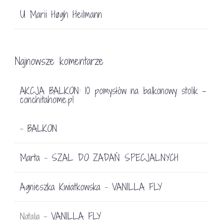
U Marii Høgh Heilmann
Najnowsze komentarze
AKCJA BALKON: 10 pomysłów na balkonowy stolik -
conchitahome.pl
BALKON
-
Marta
SZAL DO ZADAŃ SPECJALNYCH
-
Agnieszka Kwiatkowska
VANILLA FLY
-
VANILLA FLY
Natalia
-