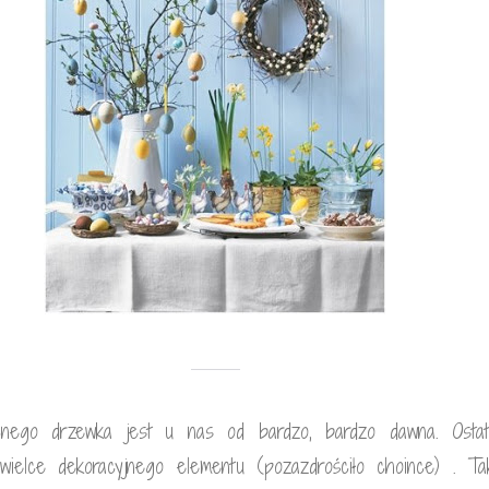
ocnego drzewka jest u nas od bardzo, bardzo dawna. Ostat
wielce dekoracyjnego elementu (pozazdrościło choince) . T