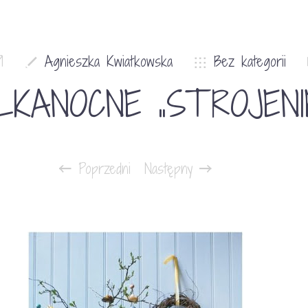
9
Agnieszka Kwiatkowska
Bez kategorii
LKANOCNE „STROJENI
Poprzedni
Następny