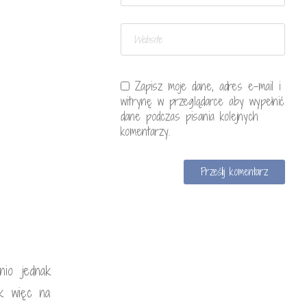
Zapisz moje dane, adres e-mail i
witrynę w przeglądarce aby wypełnić
dane podczas pisania kolejnych
komentarzy.
nio jednak
ak więc na