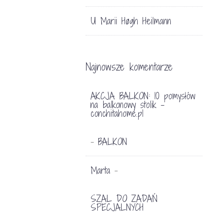
U Marii Høgh Heilmann
Najnowsze komentarze
AKCJA BALKON: 10 pomysłów
na balkonowy stolik -
conchitahome.pl
BALKON
-
Marta
-
SZAL DO ZADAŃ
SPECJALNYCH