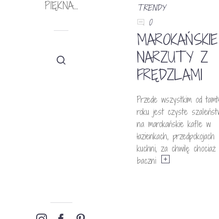
PIĘKNA…
TRENDY
0
MAROKAŃSKIE
NARZUTY Z
FRĘDZLAMI
Przede wszystkim od tamt
roku jest czyste szaleńst
na marokańskie kafle w
łazienkach, przedpokojach
kuchni, za chwilę chociaż
baczni