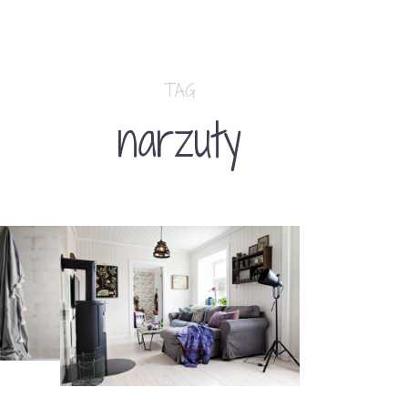
TAG
narzuty