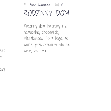
Bez kategorii
11
RODZINNY DOM
Rodzinny dom, kolorowy i z
namacalną obecnością
mieszkańców. Co z tego, ze
wolnej przestrzeni w nim nie
ego
wiele, że sporo
wo
 czy