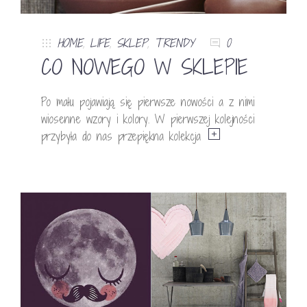
HOME
,
LIFE
,
SKLEP
,
TRENDY
0
CO NOWEGO W SKLEPIE
Po mału pojawiają się pierwsze nowości a z nimi
wiosenne wzory i kolory. W pierwszej kolejności
przybyła do nas przepiękna kolekcja