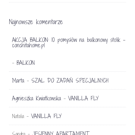
Najnowsze komentarze
AKCJA BALKON: 10 pomysłów na balkonowy stolik -
conchitahome.pl
BALKON
-
Marta
SZAL DO ZADAŃ SPECJALNYCH
-
Agnieszka Kwiatkowska
VANILLA FLY
-
VANILLA FLY
Natalia
-
JESIENNY APARTAMENT
Sandra
-