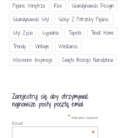
Piękne Wnętrza
Rice
Skandynawski Design
Skandynawski Styl
Sklep Z Potrzeby Piękna...
Styl Życia
Sypialnia
Tapeta
TineK Home
Trendy
Vintage
Wielkanoc
Wiosenne Inspiracje
Święta Bożego Narodzenia
Zarejestruj się aby otrzymywać
najnowsze posty pocztą emial
*
indicates required
Email
*