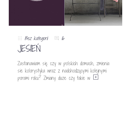
Bez kategorii
16
JESIEŃ
Zastanawiam się czy w polskich domach, zmienia
sie kolorystyka wraz z nadchodzącymi kolejnymi
porami roku? Zmiany duże czy takie w