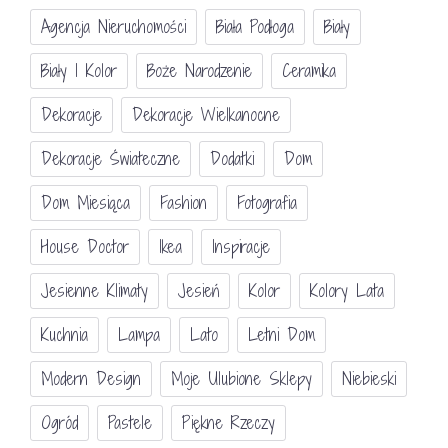
Agencja Nieruchomości
Biała Podłoga
Biały
Biały I Kolor
Boże Narodzenie
Ceramika
Dekoracje
Dekoracje Wielkanocne
Dekoracje Świateczne
Dodatki
Dom
Dom Miesiąca
Fashion
Fotografia
House Doctor
Ikea
Inspiracje
Jesienne Klimaty
Jesień
Kolor
Kolory Lata
Kuchnia
Lampa
Lato
Letni Dom
Modern Design
Moje Ulubione Sklepy
Niebieski
Ogród
Pastele
Piękne Rzeczy