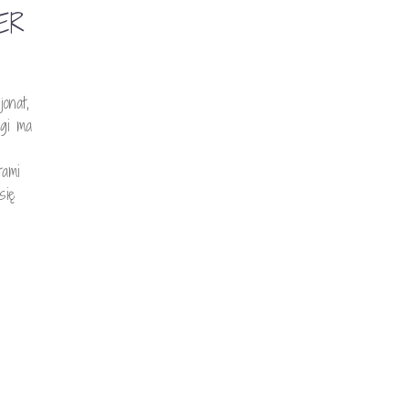
ER
jonat,
gi ma
tami
 się