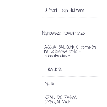
U Marii Høgh Heilmann
Najnowsze komentarze
AKCJA BALKON: 10 pomysłów
na balkonowy stolik -
conchitahome.pl
BALKON
-
Marta
-
SZAL DO ZADAŃ
SPECJALNYCH