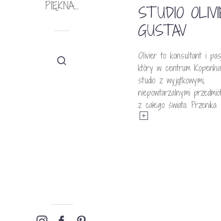
PIĘKNA…
STUDIO OLIVI
GUSTAV
Olivier to konsultant i pas
który w centrum Kopenha
studio z wyjątkowymi,
niepowtarzalnymi przedmio
z całego świata. Przenika