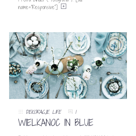
name=”Responsive”]
DEKORACJE
,
LIFE
1
WIELKANOC IN BLUE