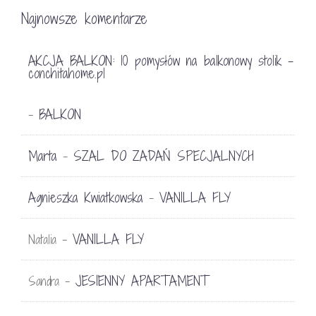
Najnowsze komentarze
AKCJA BALKON: 10 pomysłów na balkonowy stolik -
conchitahome.pl
BALKON
-
Marta
SZAL DO ZADAŃ SPECJALNYCH
-
Agnieszka Kwiatkowska
VANILLA FLY
-
VANILLA FLY
Natalia
-
JESIENNY APARTAMENT
Sandra
-