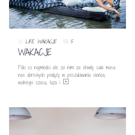
LIFE
,
WAKACJE
5
WAKACJE
Póki co najmłodsi ale za nimi za chwilę cała masa
nas dorosłych podąży w poszukiwaniu słońca,
wolnego czasu, luzu i