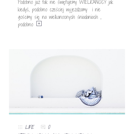
Podobno już tak nie świętujemy WIELKANOCY jak
kiedyś, podobno cześciej wyjeżdżamy i nie
gościmy się na wielkanocnych śniadaniach ,
podobno
LIFE
0