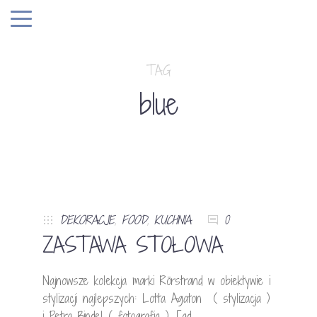
TAG
blue
DEKORACJE
,
FOOD
,
KUCHNIA
0
ZASTAWA STOŁOWA
Najnowsze kolekcja marki Rörstrand w obiektywie i
stylizacji najlepszych: Lotta Agaton ( stylizacja )
i Petra Bindel ( fotografia ). [ad