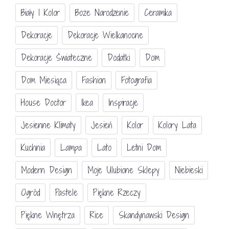
Biały I Kolor
Boże Narodzenie
Ceramika
Dekoracje
Dekoracje Wielkanocne
Dekoracje Świateczne
Dodatki
Dom
Dom Miesiąca
Fashion
Fotografia
House Doctor
Ikea
Inspiracje
Jesienne Klimaty
Jesień
Kolor
Kolory Lata
Kuchnia
Lampa
Lato
Letni Dom
Modern Design
Moje Ulubione Sklepy
Niebieski
Ogród
Pastele
Piękne Rzeczy
Piękne Wnętrza
Rice
Skandynawski Design