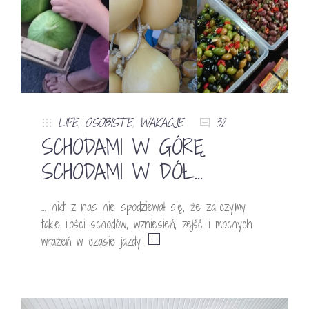
LIFE
,
OSOBISTE
,
WAKACJE
32
SCHODAMI W GÓRĘ
SCHODAMI W DÓŁ…
… nikt z nas nie spodziewał się, że zaliczymy
takie ilości schodów, wzniesień, zejść i mocnych
wrażeń w czasie jazdy